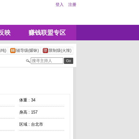
登入
注册
反映
赚钱联盟专区
纯)
辅导级(暧昧)
限制级(火辣)
体重 : 34
身高 : 157
区域 : 台北市