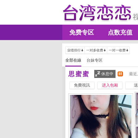
免费专区
点数充值
业绩排行
一对多收费
一对一收费
全部在線
台妹专区
思蜜蜜
休息中
最近
免費視訊
进入包厢
送