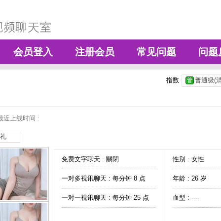
会员登入
注册会员
常见问题
问题
指数
普通级(清
最近上线时间 :
礼
免费文字聊天 :
關閉
性别 : 女性
一对多视讯聊天 :
每分钟 8 点
年龄 : 26 岁
一对一视讯聊天 :
每分钟 25 点
血型 : ----