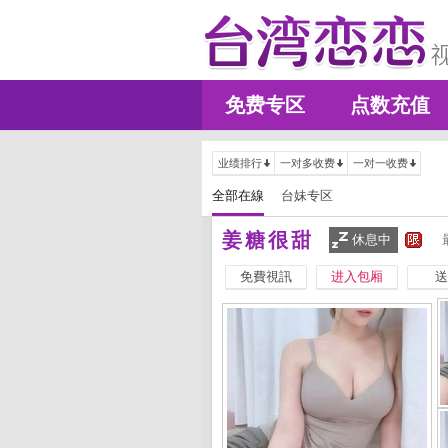
免费专区
点数充值
业绩排行
一对多收费
一对一收费
全部在線
台妹专区
姜糖很甜
休息中
免費視訊
进入包厢
送