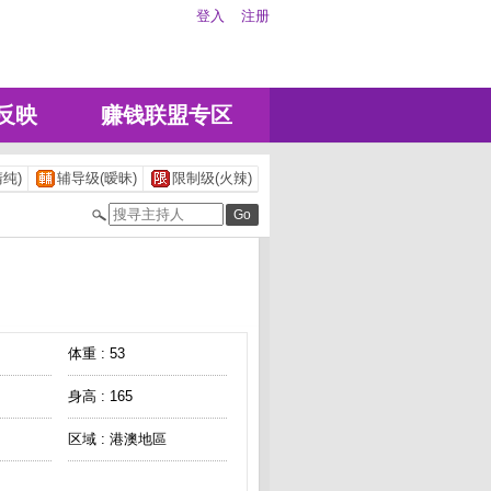
登入
注册
反映
赚钱联盟专区
纯)
辅导级(暧昧)
限制级(火辣)
体重 : 53
身高 : 165
区域 : 港澳地區