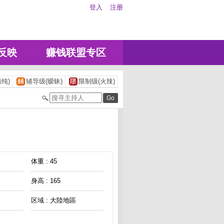
登入
注册
反映
赚钱联盟专区
纯)
辅导级(暧昧)
限制级(火辣)
体重 : 45
身高 : 165
区域 : 大陸地區