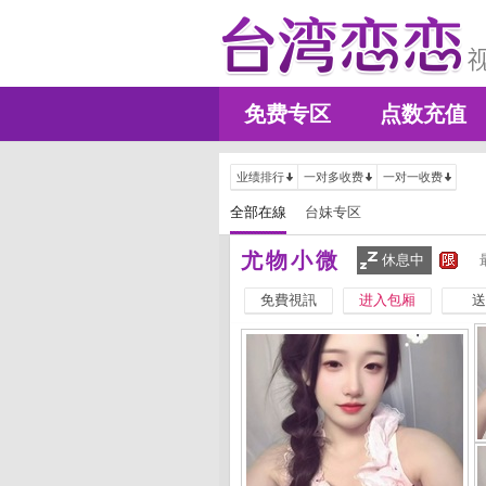
免费专区
点数充值
业绩排行
一对多收费
一对一收费
全部在線
台妹专区
尤物小微
休息中
免費視訊
进入包厢
送