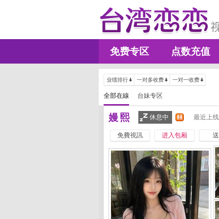
免费专区
点数充值
业绩排行
一对多收费
一对一收费
全部在線
台妹专区
嫚熙
休息中
最近上线
免費視訊
进入包厢
送