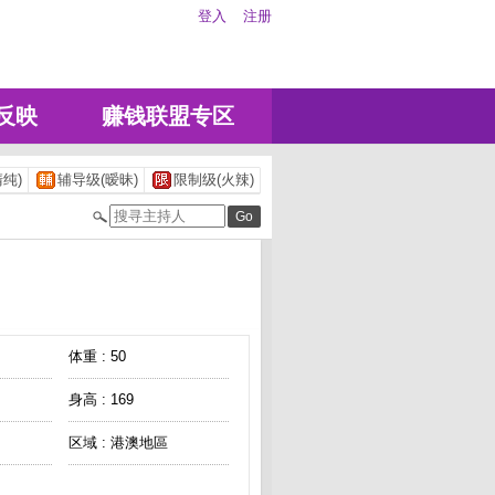
登入
注册
反映
赚钱联盟专区
纯)
辅导级(暧昧)
限制级(火辣)
体重 : 50
身高 : 169
区域 : 港澳地區