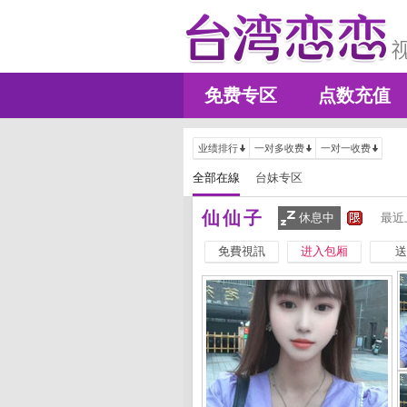
免费专区
点数充值
业绩排行
一对多收费
一对一收费
全部在線
台妹专区
仙仙子
休息中
最近
免費視訊
进入包厢
送