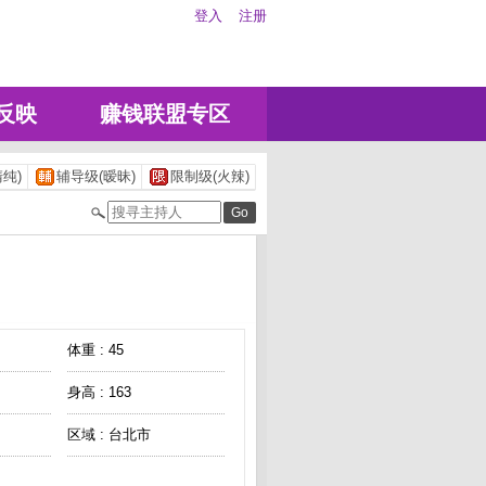
登入
注册
反映
赚钱联盟专区
纯)
辅导级(暧昧)
限制级(火辣)
体重 : 45
身高 : 163
区域 : 台北市