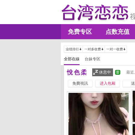
免费专区
点数充值
业绩排行
一对多收费
一对一收费
全部在線
台妹专区
悅色柔
休息中
最近
免費視訊
进入包厢
送