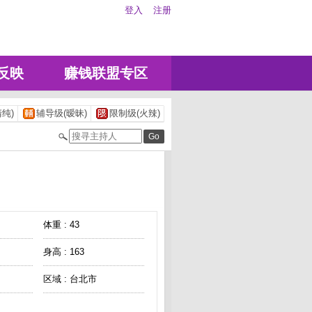
登入
注册
反映
赚钱联盟专区
纯)
辅导级(暧昧)
限制级(火辣)
体重 : 43
身高 : 163
区域 : 台北市